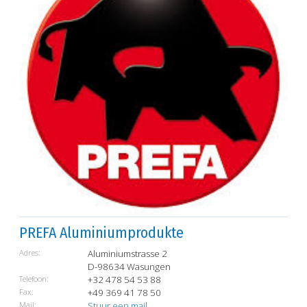
PREFA Aluminiumprodukte
Adres:
Aluminiumstrasse 2
D-98634 Wasungen
Telefoon:
+32 478 54 53 88
Fax:
+49 369 41 78 50
Mail:
Stuur een mail