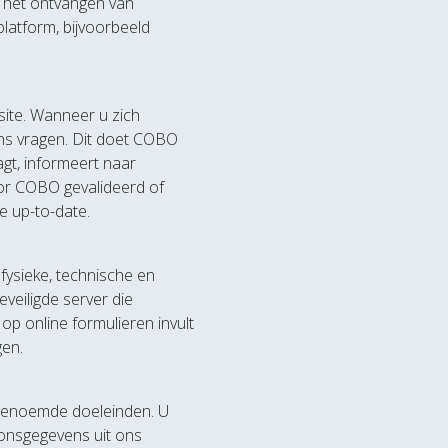
r het ontvangen van
platform, bijvoorbeeld
ite. Wanneer u zich
ns vragen. Dit doet COBO
agt, informeert naar
oor COBO gevalideerd of
 up-to-date.
ysieke, technische en
veiligde server die
op online formulieren invult
gen.
 genoemde doeleinden. U
oonsgegevens uit ons