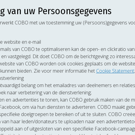
ng van uw Persoonsgegevens
erwerkt COBO met uw toestemming uw (Persoons)gegevens voor
e website en e-mail
ails van COBO te optimaliseren kan de open- en clickratio van 
en vastgelegd. Dit doet COBO om de berichtgeving zo interessa
 website van COBO worden ook cookies geplaats om de website
 kunnen bieden. Zie voor meer informatie het
Cookie Statement
;
stverlening
vaardigd belang om het emailadres van deelnemers en relaties 
k naar verbetering van de dienstverlening;
ten en advertenties te tonen, kan COBO gebruik maken van de m
Facebook, om via hun diensten te adverteren. COBO maakt gebrui
ecifieke doelgroepen te bereiken of uit te sluiten. COBO cre
 van haar leden/donateurs te uploaden naar een advertentieto
ppeld aan of uitgesloten van een specifieke Facebook-campag