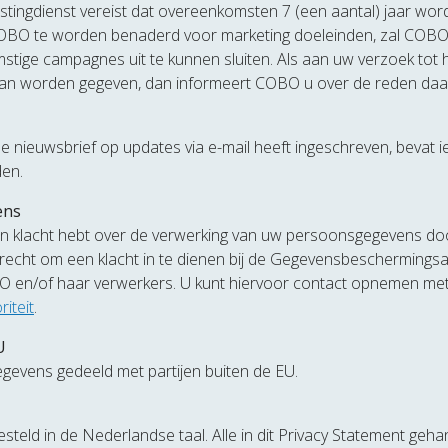
stingdienst vereist dat overeenkomsten 7 (een aantal) jaar wo
COBO te worden benaderd voor marketing doeleinden, zal CO
tige campagnes uit te kunnen sluiten. Als aan uw verzoek tot
r kan worden gegeven, dan informeert COBO u over de reden daa
ale nieuwsbrief op updates via e-mail heeft ingeschreven, bevat i
den.
ens
en klacht hebt over de verwerking van uw persoonsgegevens d
 recht om een klacht in te dienen bij de Gegevensbeschermingsau
 en/of haar verwerkers. U kunt hiervoor contact opnemen me
iteit
.
U
evens gedeeld met partijen buiten de EU.
esteld in de Nederlandse taal. Alle in dit Privacy Statement ge