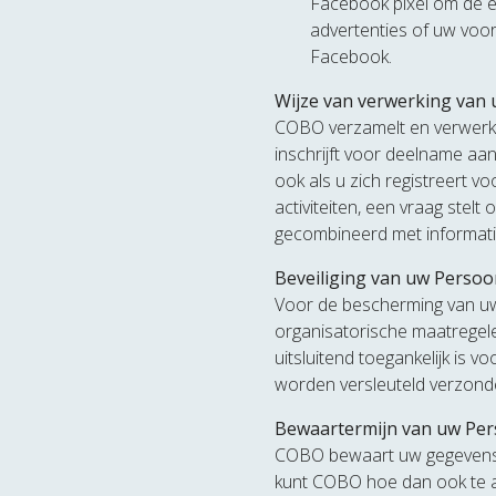
Facebook pixel om de ef
advertenties of uw voork
Facebook.
Wijze van verwerking van
COBO verzamelt en verwerkt
inschrijft voor deelname a
ook als u zich registreert v
activiteiten, een vraag ste
gecombineerd met informati
Beveiliging van uw Perso
Voor de bescherming van uw
organisatorische maatregele
uitsluitend toegankelijk is 
worden versleuteld verzonde
Bewaartermijn van uw Pe
COBO bewaart uw gegevens n
kunt COBO hoe dan ook te al