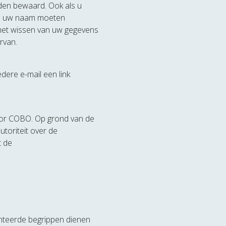
rden bewaard. Ook als u
BO uw naam moeten
 het wissen van uw gegevens
rvan.
edere e-mail een link
oor COBO. Op grond van de
toriteit over de
t de
hanteerde begrippen dienen