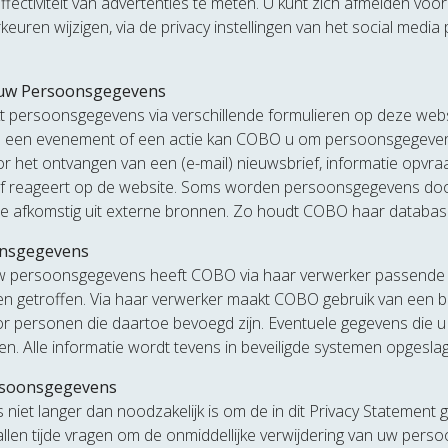
fectiviteit van advertenties te meten. U kunt zich afmelden voo
euren wijzigen, via de privacy instellingen van het social media 
 uw Persoonsgegevens
 persoonsgegevens via verschillende formulieren op deze webs
an een evenement of een actie kan COBO u om persoonsgegeve
oor het ontvangen van een (e-mail) nieuwsbrief, informatie opvra
lt of reageert op de website. Soms worden persoonsgegevens d
e afkomstig uit externe bronnen. Zo houdt COBO haar database
onsgegevens
 persoonsgegevens heeft COBO via haar verwerker passende f
n getroffen. Via haar verwerker maakt COBO gebruik van een be
voor personen die daartoe bevoegd zijn. Eventuele gegevens die u 
n. Alle informatie wordt tevens in beveiligde systemen opgesla
rsoonsgegevens
iet langer dan noodzakelijk is om de in dit Privacy Statement
len tijde vragen om de onmiddellijke verwijdering van uw pers