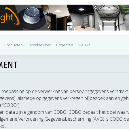
Producten
Bestekteksten
Projecten
Nieuws
MENT
van toepassing op de verwerking van persoonsgegevens verstrek
egevens), alsmede op gegevens verkregen bij bezoek aan en geb
a “COBO”).
gen data zijn eigendom van COBO. COBO bepaalt het doel waar
 Algemene Verordening Gegevensbescherming (AVG) is COBO de
e'.