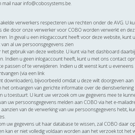
n mail naar info@cobosystems.be.
kelde verwerkers respecteren uw rechten onder de AVG. U kunt
vens die door onze verwerker voor COBO worden verwerkt en d
en. In geval u een inlogaccount heeft voor deze website, kunt u,
t van al uw persoonsgegevens zien
het gebruik van deze website. U kunt via het dashboard daarbi
n. Indien u geen inlogaccount heeft, kunt u met ons contact op
 te passen of te verwijderen. Indien u dit wenst kunt u eveneen
vangen (via een link
t downloaden), bijvoorbeeld omdat u deze wilt doorgeven aan 
het ontvangen van gerichte informatie over de dienstverlening
an u toestuurt. U kunt uw verzoek om uw gegevens mee te kun
 van uw persoonsgegevens melden aan COBO via het e-mailadr
n aanzien van de verwerking van uw persoonsgegevens hebt, kun
es.
 om uw gegevens uit haar database te wissen, zal COBO daar op
en kan er niet volledig voldaan worden aan het verzoek tot het