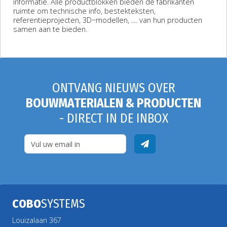
informatie. Alle productblokken bieden de fabrikanten
ruimte om technische info, bestekteksten,
referentieprojecten, 3D−modellen, .... van hun producten
samen aan te bieden.
ONTVANG NIEUWS OVER
BOUWMATERIALEN & PRODUCTEN
- DIRECT IN DE INBOX
COBO
SYSTEMS
Louizalaan 367