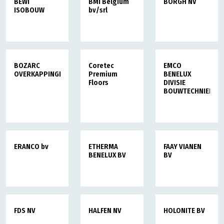
BEWI
BMI Belgium
BORGH NV
ISOBOUW
bv/srl
BOZARC
Coretec
EMCO
OVERKAPPINGEN
Premium
BENELUX
Floors
DIVISIE
BOUWTECHNIEK
ERANCO bv
ETHERMA
FAAY VIANEN
BENELUX BV
BV
FDS NV
HALFEN NV
HOLONITE BV