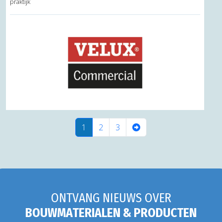
praktijk
(current)
1
2
3
ONTVANG NIEUWS OVER
BOUWMATERIALEN & PRODUCTEN