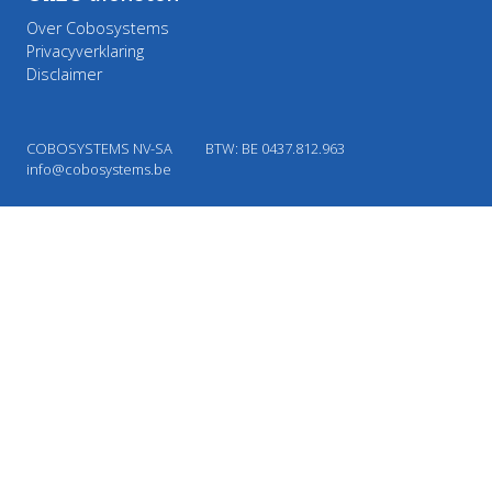
Over Cobosystems
Privacyverklaring
Disclaimer
COBOSYSTEMS NV-SA
BTW: BE 0437.812.963
info@cobosystems.be