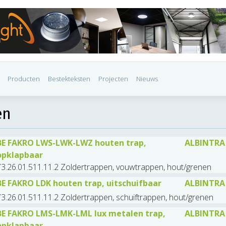
Producten
Bestekteksten
Projecten
Nieuws
en
BE FAKRO LWS-LWK-LWZ houten trap,
ALBINTRA
opklapbaar
73.26.01.511.11.2 Zoldertrappen, vouwtrappen, hout/grenen
BE FAKRO LDK houten trap, uitschuifbaar
ALBINTRA
3.26.01.511.11.2 Zoldertrappen, schuiftrappen, hout/grenen
BE FAKRO LMS-LMK-LML lux metalen trap,
ALBINTRA
opklapbaar