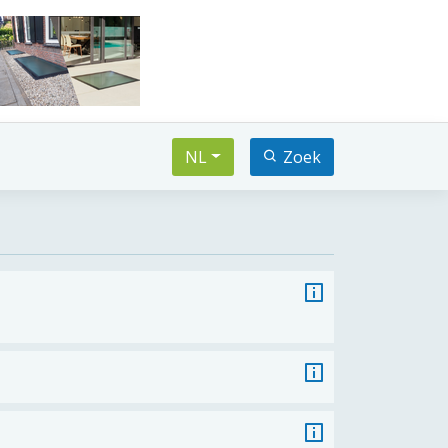
NL
Zoek