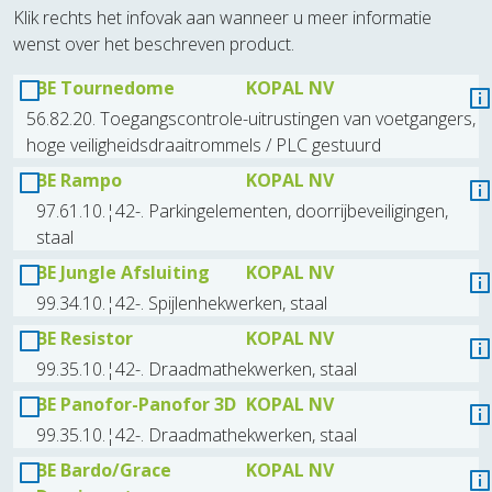
Klik rechts het infovak aan wanneer u meer informatie
wenst over het beschreven product.
BE Tournedome
KOPAL NV
56.82.20. Toegangscontrole-uitrustingen van voetgangers,
hoge veiligheidsdraaitrommels / PLC gestuurd
BE Rampo
KOPAL NV
97.61.10.¦42-. Parkingelementen, doorrijbeveiligingen,
staal
BE Jungle Afsluiting
KOPAL NV
99.34.10.¦42-. Spijlenhekwerken, staal
BE Resistor
KOPAL NV
99.35.10.¦42-. Draadmathekwerken, staal
BE Panofor-Panofor 3D
KOPAL NV
99.35.10.¦42-. Draadmathekwerken, staal
BE Bardo/Grace
KOPAL NV