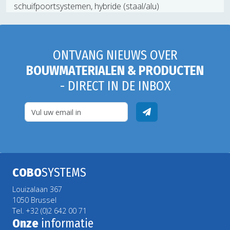
schuifpoortsystemen, hybride (staal/alu)
ONTVANG NIEUWS OVER
BOUWMATERIALEN & PRODUCTEN
- DIRECT IN DE INBOX
COBO
SYSTEMS
Louizalaan 367
1050 Brussel
Tel. +32 (0)2 642 00 71
Onze
informatie