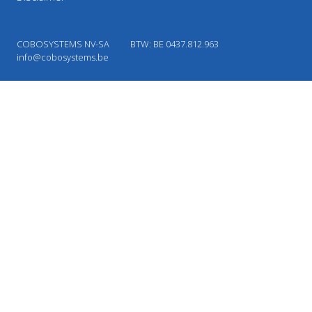
COBOSYSTEMS NV-SA
BTW: BE 0437.812.963
info@cobosystems.be