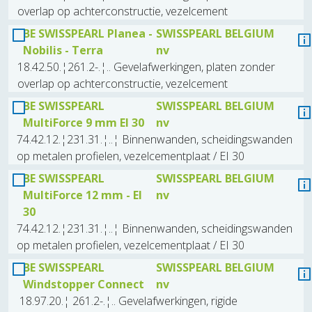
overlap op achterconstructie, vezelcement
BE SWISSPEARL Planea -
SWISSPEARL BELGIUM
Nobilis - Terra
nv
18.42.50.¦261.2-.¦.. Gevelafwerkingen, platen zonder
overlap op achterconstructie, vezelcement
BE SWISSPEARL
SWISSPEARL BELGIUM
MultiForce 9 mm EI 30
nv
74.42.12.¦231.31.¦..¦ Binnenwanden, scheidingswanden
op metalen profielen, vezelcementplaat / EI 30
BE SWISSPEARL
SWISSPEARL BELGIUM
MultiForce 12 mm - EI
nv
30
74.42.12.¦231.31.¦..¦ Binnenwanden, scheidingswanden
op metalen profielen, vezelcementplaat / EI 30
BE SWISSPEARL
SWISSPEARL BELGIUM
Windstopper Connect
nv
18.97.20.¦ 261.2-.¦.. Gevelafwerkingen, rigide