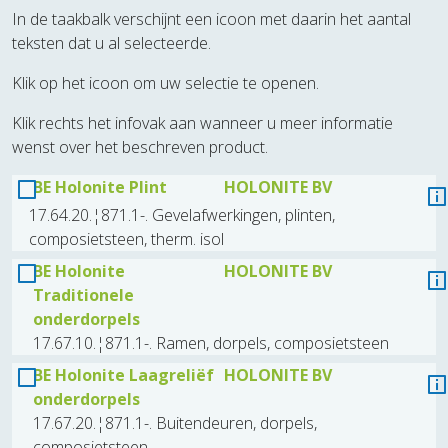
In de taakbalk verschijnt een icoon met daarin het aantal
teksten dat u al selecteerde.
Klik op het icoon om uw selectie te openen.
Klik rechts het infovak aan wanneer u meer informatie
wenst over het beschreven product.
BE Holonite Plint
HOLONITE BV
17.64.20.¦871.1-. Gevelafwerkingen, plinten,
composietsteen, therm. isol
BE Holonite
HOLONITE BV
Traditionele
onderdorpels
17.67.10.¦871.1-. Ramen, dorpels, composietsteen
BE Holonite Laagreliëf
HOLONITE BV
onderdorpels
17.67.20.¦871.1-. Buitendeuren, dorpels,
composietsteen