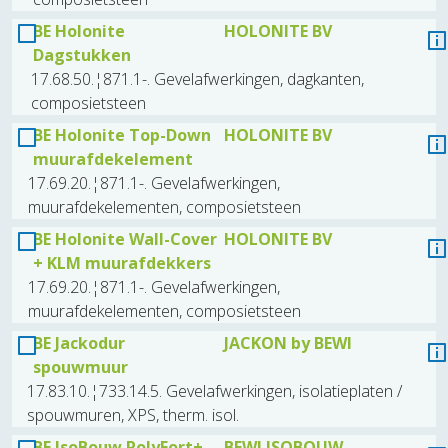
BE Holonite
HOLONITE BV
Dagstukken
17.68.50.¦871.1-. Gevelafwerkingen, dagkanten,
composietsteen
BE Holonite Top-Down
HOLONITE BV
muurafdekelement
17.69.20.¦871.1-. Gevelafwerkingen,
muurafdekelementen, composietsteen
BE Holonite Wall-Cover
HOLONITE BV
+ KLM muurafdekkers
17.69.20.¦871.1-. Gevelafwerkingen,
muurafdekelementen, composietsteen
BE Jackodur
JACKON by BEWI
spouwmuur
17.83.10.¦733.14.5. Gevelafwerkingen, isolatieplaten /
spouwmuren, XPS, therm. isol.
BE IsoBouw PolyFort+
BEWI ISOBOUW