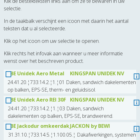
Klik de bestekteksten links aan om ze te bewaren in uw
selectie.
In de taakbalk verschijnt een icoon met daarin het aantal
teksten dat u al selecteerde.
Klik op het icoon om uw selectie te openen.
Klik rechts het infovak aan wanneer u meer informatie
wenst over het beschreven product.
BE Unidek Aero Metal
KINGSPAN UNIDEK NV
24.41.20.¦733.14.2.¦1.¦01 Daken, sandwich dakelementen
op balken, EPS-SE, therm- en geluidsisol.
BE Unidek Aero REI 30F
KINGSPAN UNIDEK NV
24.41.20.¦733.14.2.¦1.¦03 Daken, sandwich
dakelementen op balken, EPS-SE, brandwerend.
BE Jackodur omkeerdak
JACKON by BEWI
31.31.10.¦733.14.5.¦1.100.05.¦ Dakafwerkingen, systemen