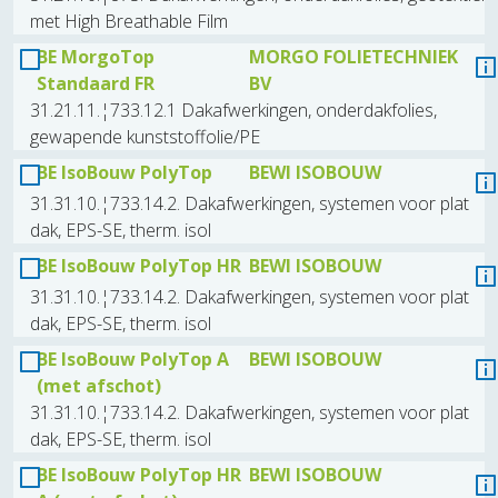
met High Breathable Film
BE MorgoTop
MORGO FOLIETECHNIEK
Standaard FR
BV
31.21.11.¦733.12.1 Dakafwerkingen, onderdakfolies,
gewapende kunststoffolie/PE
BE IsoBouw PolyTop
BEWI ISOBOUW
31.31.10.¦733.14.2. Dakafwerkingen, systemen voor plat
dak, EPS-SE, therm. isol
BE IsoBouw PolyTop HR
BEWI ISOBOUW
31.31.10.¦733.14.2. Dakafwerkingen, systemen voor plat
dak, EPS-SE, therm. isol
BE IsoBouw PolyTop A
BEWI ISOBOUW
(met afschot)
31.31.10.¦733.14.2. Dakafwerkingen, systemen voor plat
dak, EPS-SE, therm. isol
BE IsoBouw PolyTop HR
BEWI ISOBOUW