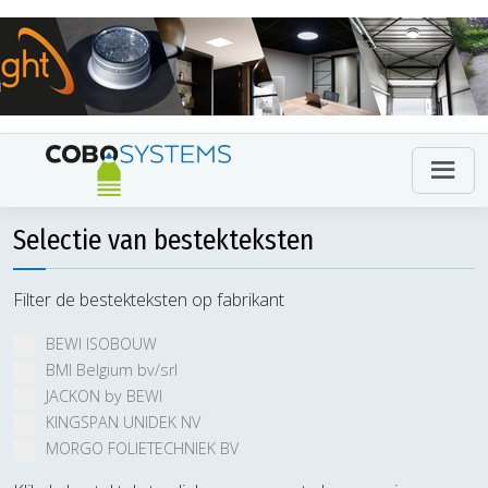
Selectie van bestekteksten
Filter de bestekteksten op fabrikant
BEWI ISOBOUW
BMI Belgium bv/srl
JACKON by BEWI
KINGSPAN UNIDEK NV
MORGO FOLIETECHNIEK BV