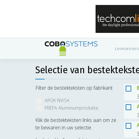
Leveranciers
Selectie van bestektekst
Filter de bestekteksten op fabrikant
3
APOK NV/SA
PREFA Aluminiumprodukte
Klik de bestekteksten links aan om ze
te bewaren in uw selectie.
3