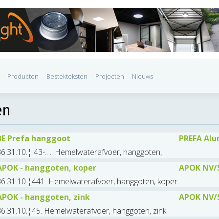
Producten
Bestekteksten
Projecten
Nieuws
en
BE Prefa hanggoot
PREFA Al
6.31.10.¦ 43-.. .. Hemelwaterafvoer, hanggoten,
APOK - hanggoten, koper
APOK NV/
36.31.10.¦441. Hemelwaterafvoer, hanggoten, koper
APOK - hanggoten, zink
APOK NV/
6.31.10.¦45. Hemelwaterafvoer, hanggoten, zink