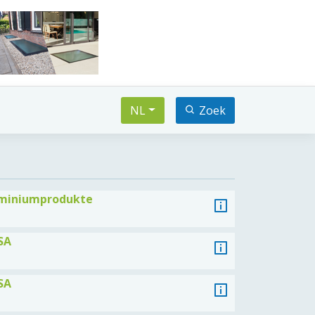
NL
Zoek
uminiumprodukte
SA
SA