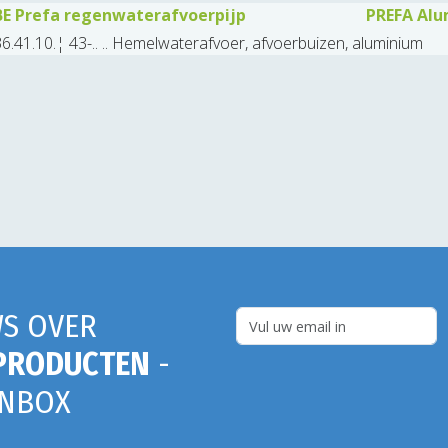
BE Prefa regenwaterafvoerpijp
PREFA Al
6.41.10.¦ 43-.. .. Hemelwaterafvoer, afvoerbuizen, aluminium
S OVER
PRODUCTEN
-
INBOX