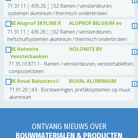
71.31.11.¦ 435.26.¦.¦02 Ramen / vensterdeuren,
systemen aluminium / thermisch onderbroken
BE Aluprof SKYLINE R
ALUPROF BELGIUM nv
71.31.11.¦ 435.26.¦.¦02 Ramen / vensterdeuren,
hefschuifsystemen aluminium / thermisch onderbroken
BE Holonite
HOLONITE BV
Vensterbanken
71.35.10.871.1-. Ramen / vensterdeuren, venstertabletten,
composietsteen
BE Roval Balusters®
ROVAL ALUMINIUM
71.91.20.¦43-. Borstweringen, prefabsystemen op muur,
aluminium
ONTVANG NIEUWS OVER
BOUWMATERIALEN & PRODUCTEN