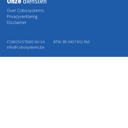
Onze
diensten
Over Cobosystems
Privacyverklaring
Disclaimer
COBOSYSTEMS NV-SA
BTW: BE 0437.812.963
info@cobosystems.be