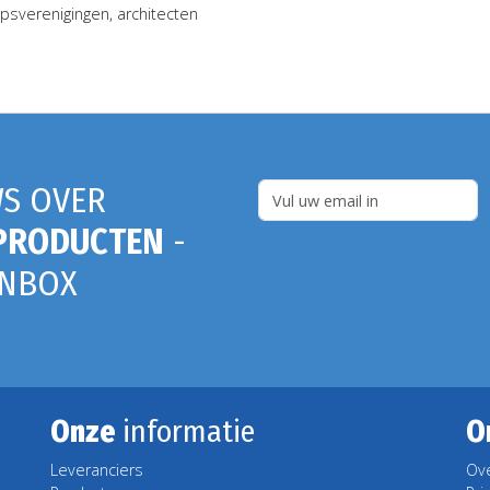
psverenigingen, architecten
S OVER
PRODUCTEN
-
INBOX
Onze
informatie
O
Leveranciers
Ov