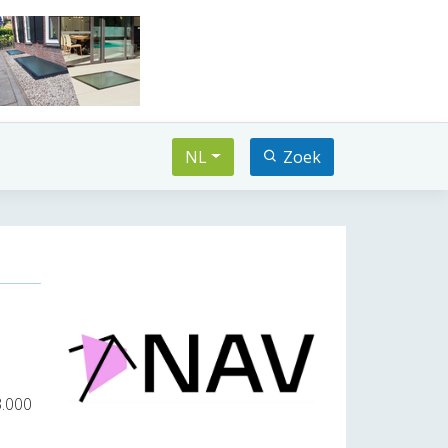
NL
Zoek
3.000