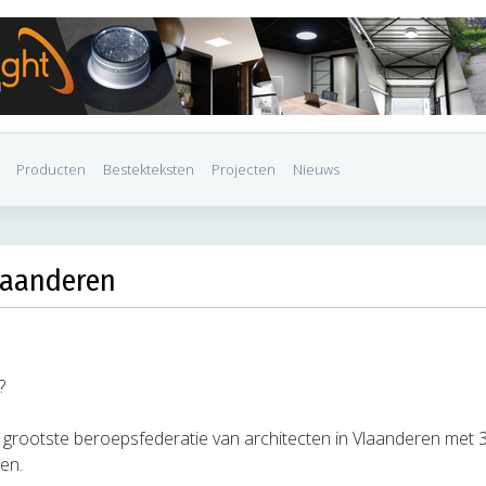
Producten
Bestekteksten
Projecten
Nieuws
laanderen
?
 grootste beroepsfederatie van architecten in Vlaanderen met 
en.