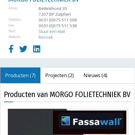
Adres:
Bettinkhorst 35
7207 BP Zutphen
Telefoon:
0031 (0)575 511 508
Fax:
0031 (0)575 511 538
Mail:
Stuur een mail
Website:
Bezoek
Producten (7)
Projecten (2)
Nieuws (4)
Producten van MORGO FOLIETECHNIEK BV