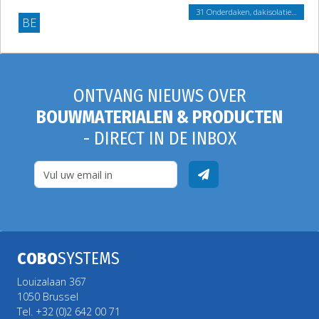
31 Onderdaken, dakisolatie…
BE
ONTVANG NIEUWS OVER
BOUWMATERIALEN & PRODUCTEN
- DIRECT IN DE INBOX
COBO
SYSTEMS
Louizalaan 367
1050 Brussel
Tel. +32 (0)2 642 00 71