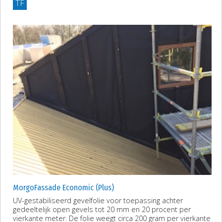
TF
MorgoFassade Economic (Plus)
UV-gestabiliseerd gevelfolie voor toepassing achter
gedeeltelijk open gevels tot 20 mm en 20 procent per
vierkante meter. De folie weegt circa 200 gram per vierkante