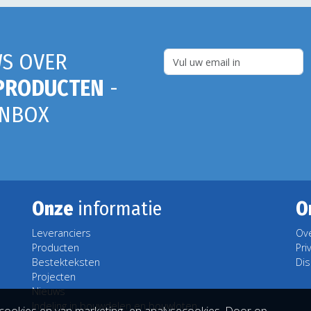
S OVER
PRODUCTEN
-
INBOX
Onze
informatie
O
Leveranciers
Ov
Producten
Pri
Bestekteksten
Dis
Projecten
Nieuws
Indeling in bouwdelen en bouwloten