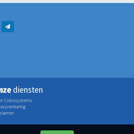
nze
diensten
er Cobosystems
vacyverklaring
claimer