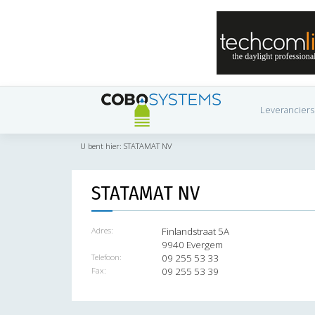
Leveranciers
U bent hier:
STATAMAT NV
STATAMAT NV
Adres:
Finlandstraat 5A
9940 Evergem
Telefoon:
09 255 53 33
Fax:
09 255 53 39