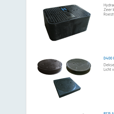
Hydran
Zeer l
Roestv
D400 
Deksel
Licht
B125 A