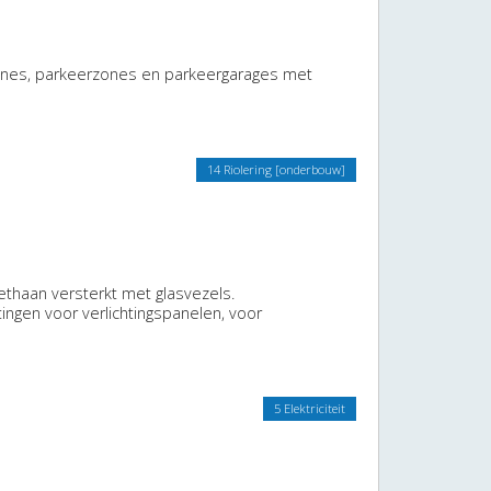
zones, parkeerzones en parkeergarages met
14 Riolering [onderbouw]
rethaan versterkt met glasvezels.
tingen voor verlichtingspanelen, voor
5 Elektriciteit