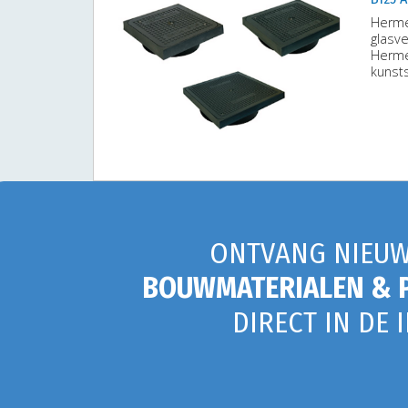
Herme
glasv
Herme
kunst
ONTVANG NIEUW
BOUWMATERIALEN & 
DIRECT IN DE 