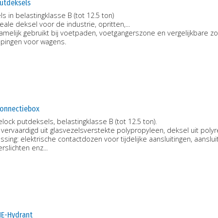
Putdeksels
s in belastingklasse B (tot 12.5 ton)
eale deksel voor de industrie, opritten,...
amelijk gebruikt bij voetpaden, voetgangerszone en vergelijkbare 
epingen voor wagens.
Connectiebox
ock putdeksels, belastingklasse B (tot 12.5 ton).
vervaardigd uit glasvezelsverstekte polypropyleen, deksel uit poly
sing: elektrische contactdozen voor tijdelijke aansluitingen, aanslui
rslichten enz...
HE-Hydrant