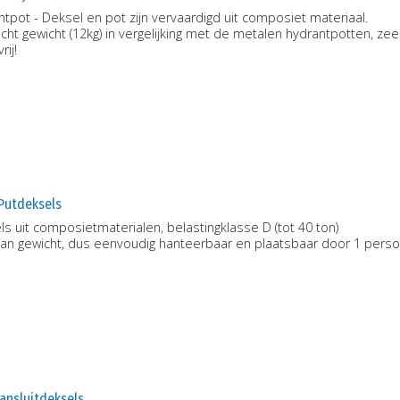
tpot - Deksel en pot zijn vervaardigd uit composiet materiaal.
icht gewicht (12kg) in vergelijking met de metalen hydrantpotten, ze
rij!
Putdeksels
s uit composietmaterialen, belastingklasse D (tot 40 ton)
 van gewicht, dus eenvoudig hanteerbaar en plaatsbaar door 1 pers
ansluitdeksels