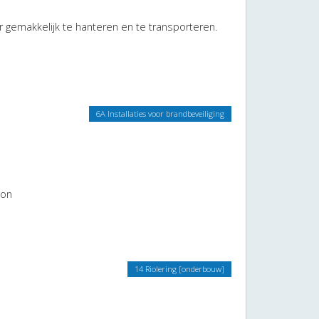
er gemakkelijk te hanteren en te transporteren.
6A Installaties voor brandbeveiliging
oon
14 Riolering [onderbouw]