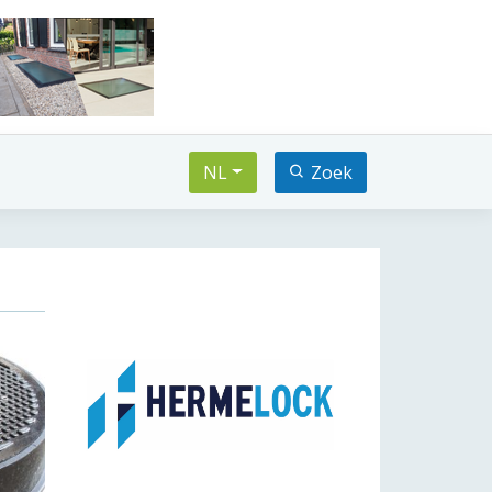
NL
Zoek
xt