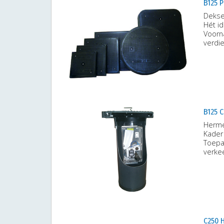
B125 
Deksel
Hét id
Voorn
verdi
B125 
Hermel
Kader 
Toepas
verkee
C250 