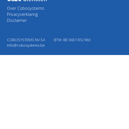
Over Cobosystems
Privacyverklaring
Disclaimer
COBOSYSTEMS NV-SA
BTW: BE 0437.812.963
info@cobosystems.be