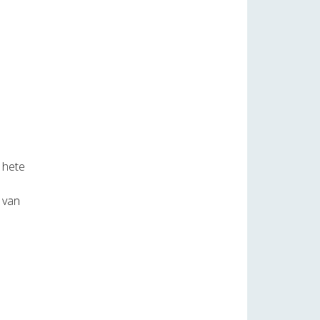
t hete
 van