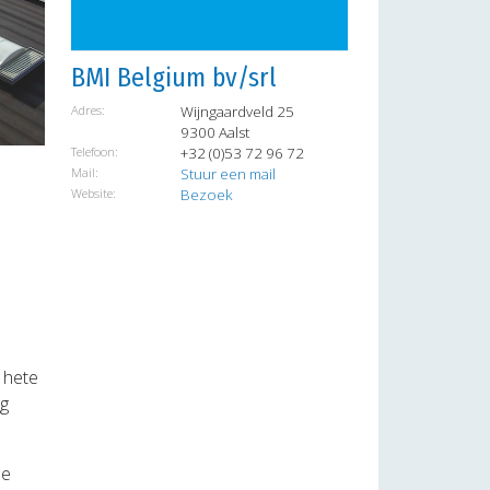
BMI Belgium bv/srl
Adres:
Wijngaardveld 25
9300 Aalst
Telefoon:
+32 (0)53 72 96 72
Mail:
Stuur een mail
Website:
Bezoek
t hete
ig
le