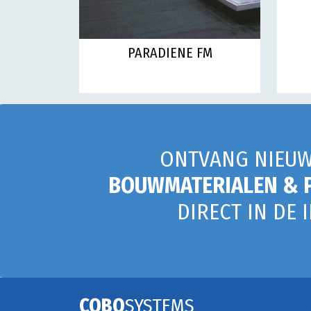
PARADIENE FM
ONTVANG NIEUW
BOUWMATERIALEN & 
DIRECT IN DE 
COBO
SYSTEMS