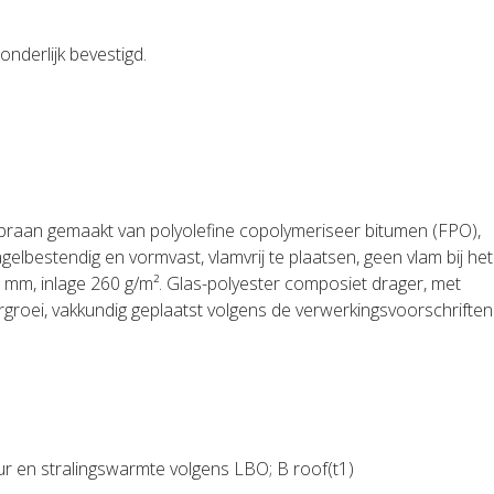
onderlijk bevestigd.
braan gemaakt van polyolefine copolymeriseer bitumen (FPO),
gelbestendig en vormvast, vlamvrij te plaatsen, geen vlam bij he
,3 mm, inlage 260 g/m². Glas-polyester composiet drager, met
roei, vakkundig geplaatst volgens de verwerkingsvoorschriften
r en stralingswarmte volgens LBO; B roof(t1)