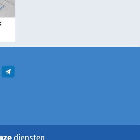
K
nze
diensten