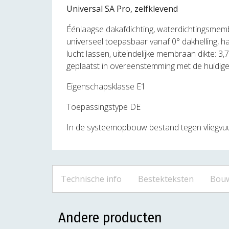
Universal SA Pro, zelfklevend
Éénlaagse dakafdichting, waterdichtingsmem
universeel toepasbaar vanaf 0° dakhelling, ha
lucht lassen, uiteindelijke membraan dikte: 3
geplaatst in overeenstemming met de huidige 
Eigenschapsklasse E1
Toepassingstype DE
In de systeemopbouw bestand tegen vliegvuu
Technische info
Bestekteksten
Bouw
Andere producten