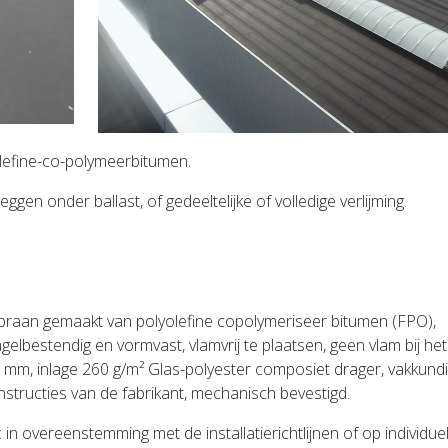
lefine-co-polymeerbitumen.
gen onder ballast, of gedeeltelijke of volledige verlijming.
braan gemaakt van polyolefine copolymeriseer bitumen (FPO),
gelbestendig en vormvast, vlamvrij te plaatsen, geen vlam bij he
,3 mm, inlage 260 g/m² Glas-polyester composiet drager, vakkund
nstructies van de fabrikant, mechanisch bevestigd.
 in overeenstemming met de installatierichtlijnen of op individue