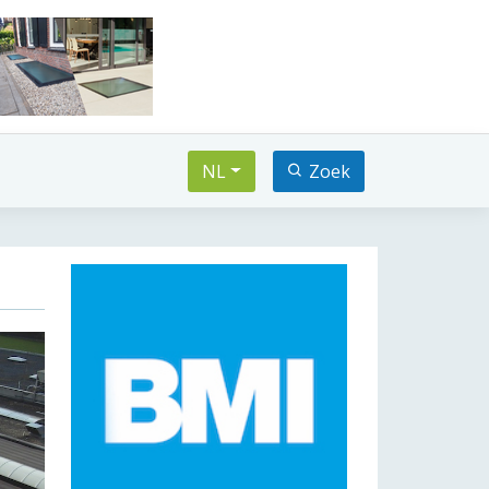
NL
Zoek