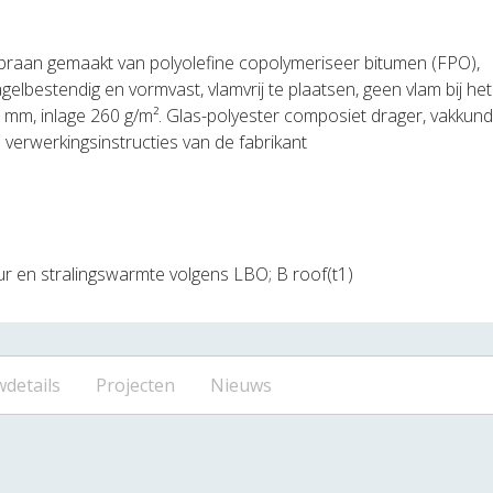
braan gemaakt van polyolefine copolymeriseer bitumen (FPO),
gelbestendig en vormvast, vlamvrij te plaatsen, geen vlam bij he
,7 mm, inlage 260 g/m². Glas-polyester composiet drager, vakkund
verwerkingsinstructies van de fabrikant
r en stralingswarmte volgens LBO; B roof(t1)
details
Projecten
Nieuws