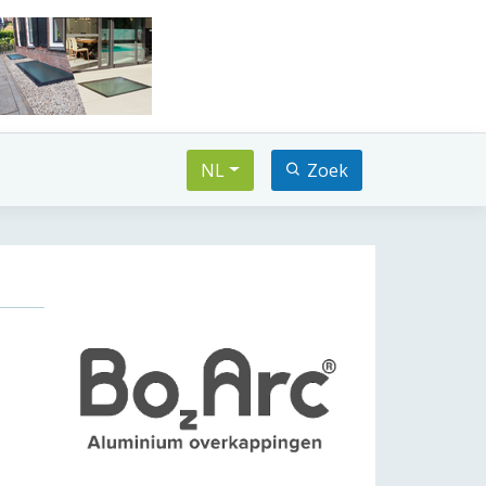
NL
Zoek