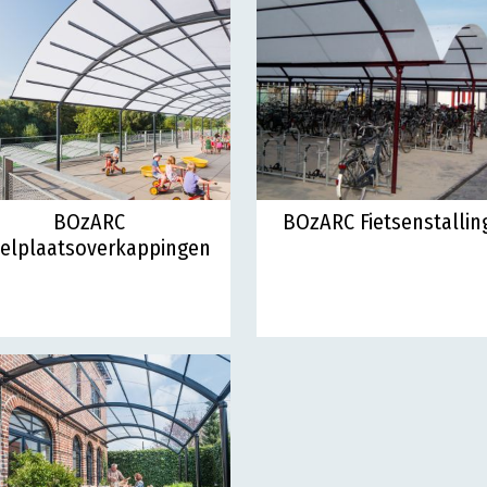
BOzARC
BOzARC Fietsenstallin
elplaatsoverkappingen