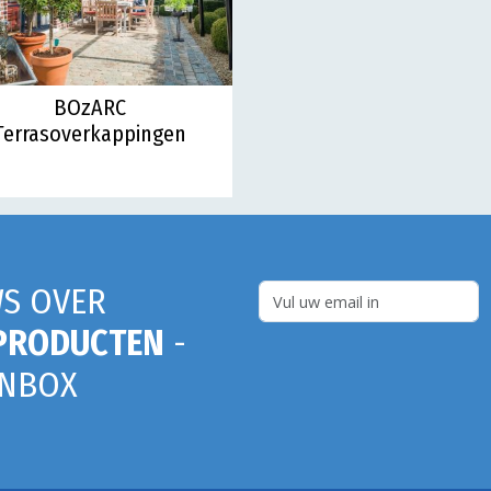
BOzARC
Terrasoverkappingen
S OVER
PRODUCTEN
-
INBOX