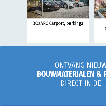
BOzARC Carport, parkings
ONTVANG NIEUW
BOUWMATERIALEN & 
DIRECT IN DE 