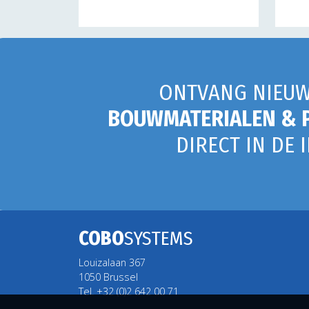
ONTVANG NIEUW
BOUWMATERIALEN & 
DIRECT IN DE 
COBO
SYSTEMS
Louizalaan 367
1050 Brussel
Tel. +32 (0)2 642 00 71