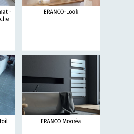
at -
ERANCO-Look
sche
oil
ERANCO Mooréa