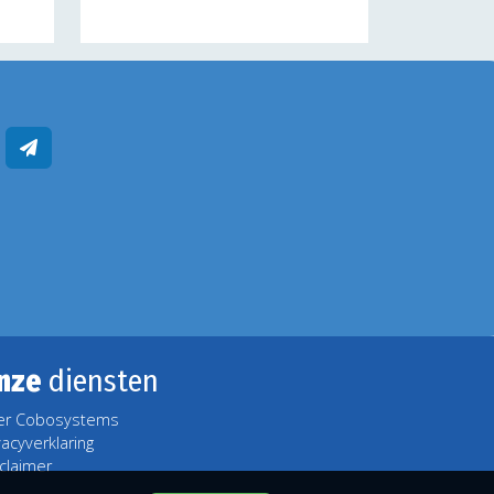
nze
diensten
er Cobosystems
vacyverklaring
claimer