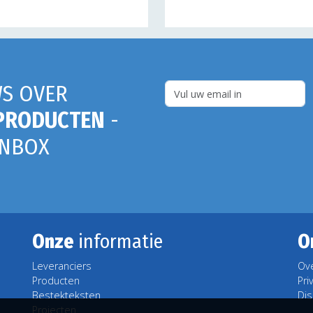
S OVER
PRODUCTEN
-
INBOX
Onze
informatie
O
Leveranciers
Ov
Producten
Pri
Bestekteksten
Dis
Projecten