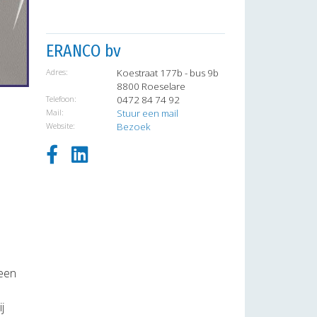
ERANCO bv
Adres:
Koestraat 177b - bus 9b
8800 Roeselare
Telefoon:
0472 84 74 92
Mail:
Stuur een mail
Website:
Bezoek
 een
j