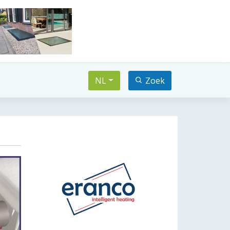
NL
Zoek