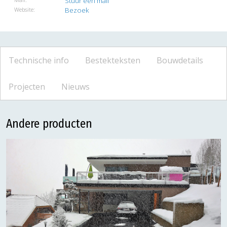
Stuur een mail
Website:
Bezoek
Technische info
Bestekteksten
Bouwdetails
Projecten
Nieuws
Andere producten