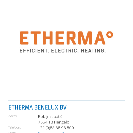
ETHERMA BENELUX BV
Adres:
Robijnstraat 6
7554 TB Hengelo
Telefoon:
+31 (0)88 88 98 800
Mail: