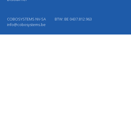
COBOSYSTEMS NV-SA
BTW: BE 0437.812.963
info@cobosystems.be