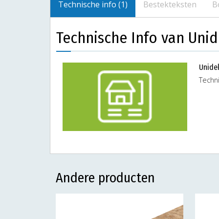
Technische info (1)
Bestekteksten
B
Technische Info van Uni
Unide
Techn
Andere producten