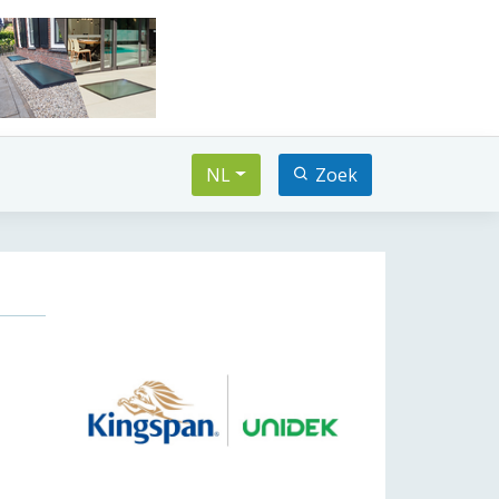
NL
Zoek