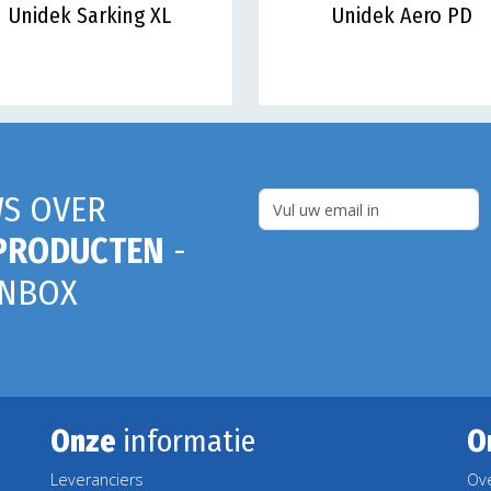
Unidek Sarking XL
Unidek Aero PD
S OVER
PRODUCTEN
-
INBOX
Onze
informatie
O
Leveranciers
Ov