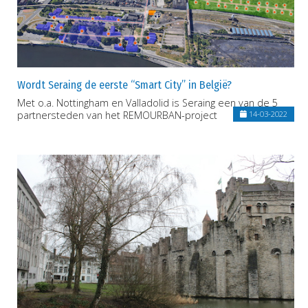
Wordt Seraing de eerste “Smart City” in België?
Met o.a. Nottingham en Valladolid is Seraing een van de 5
partnersteden van het REMOURBAN-project
14-03-2022