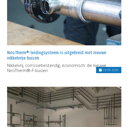
NiroTherm®-leidingsysteem is uitgebreid met nieuwe
nikkelvrije buizen
Nikkelvrij, corrosiebestendig, economisch: de nieuwe
NiroTherm®-F-buizen
03-08-2026