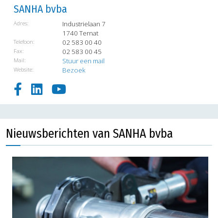
SANHA bvba
Adres:
Industrielaan 7
1740 Ternat
Telefoon:
02 583 00 40
Fax:
02 583 00 45
Mail:
Stuur een mail
Website:
Bezoek
Nieuwsberichten van SANHA bvba