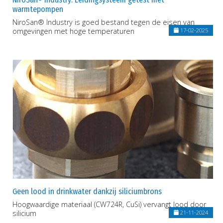
warmtepompen
NiroSan® Industry is goed bestand tegen de eisen van
omgevingen met hoge temperaturen
17-02-2025
Geen lood in drinkwater dankzij siliciumbrons
Hoogwaardige materiaal (CW724R, CuSi) vervangt lood door
silicium
21-11-2024