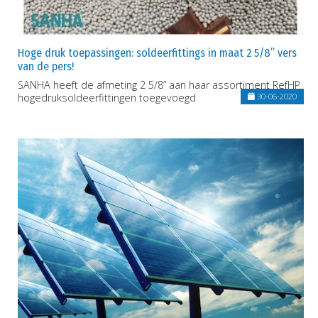
Hoge druk toepassingen: soldeerfittings in maat 2 5/8” vers
van de pers!
SANHA heeft de afmeting 2 5/8” aan haar assortiment RefHP
hogedruksoldeerfittingen toegevoegd
30-06-2020