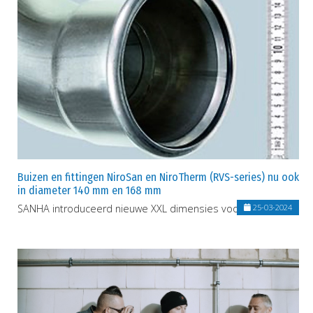
Buizen en fittingen NiroSan en NiroTherm (RVS-series) nu ook
in diameter 140 mm en 168 mm
SANHA introduceerd nieuwe XXL dimensies voor RVS-series
25-03-2024