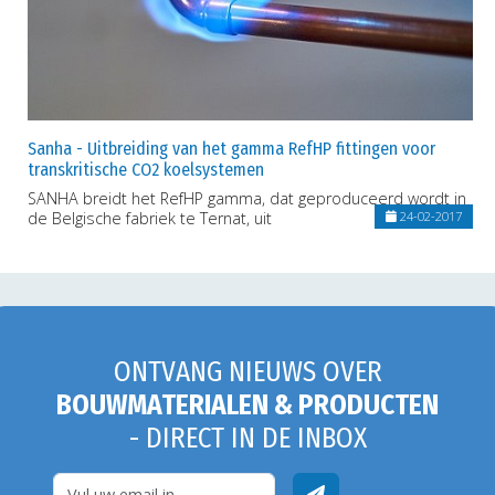
Sanha - Uitbreiding van het gamma RefHP fittingen voor
transkritische CO2 koelsystemen
SANHA breidt het RefHP gamma, dat geproduceerd wordt in
de Belgische fabriek te Ternat, uit
24-02-2017
ONTVANG NIEUWS OVER
BOUWMATERIALEN & PRODUCTEN
- DIRECT IN DE INBOX