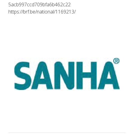
5acb997ccd709bfa6b462c22
https://brf.be/national/1169213/