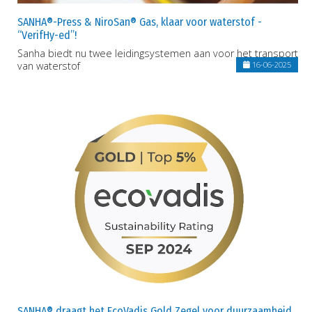
SANHA®-Press & NiroSan® Gas, klaar voor waterstof -
“VerifHy-ed”!
Sanha biedt nu twee leidingsystemen aan voor het transport
van waterstof
16-06-2025
SANHA® draagt het EcoVadis Gold Zegel voor duurzaamheid