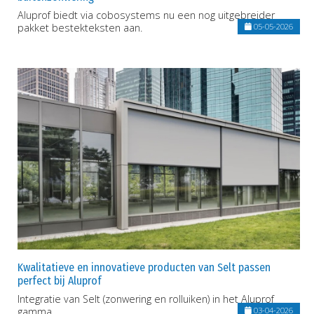
Aluprof biedt via cobosystems nu een nog uitgebreider
pakket bestekteksten aan.
05-05-2026
Kwalitatieve en innovatieve producten van Selt passen
perfect bij Aluprof
Integratie van Selt (zonwering en rolluiken) in het Aluprof
gamma
03-04-2026