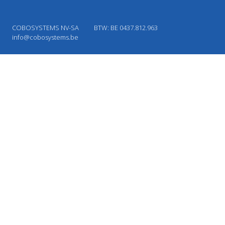
COBOSYSTEMS NV-SA
BTW: BE 0437.812.963
info@cobosystems.be