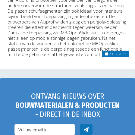
van Aluprof is ontworpen voor wanden van pergola's en
andere onverwarmde structuren, zoals loggia's en balkons.
De glazen schuifsegmenten zijn ook ideaal voor interieurs,
bijvoorbeeld voor toepassing in garderobekasten. De
ontwerpers van Aluprof wilden graag een pergola-oplossing
creëren die effectief beschermt tegen weersinvloeden.
Dankzij de toepassing van MB-OpenSlide kunt u de pergola
niet alleen op mooie zonnige dagen gebruiken. Na het
sluiten van de wanden en het dak met de MBOpenSlide
glassegmenten is de pergola nog steeds een functionele
ruimte die gebruikers al het gewenste comfort biedt.
20-12-2023
ONTVANG NIEUWS OVER
BOUWMATERIALEN & PRODUCTEN
- DIRECT IN DE INBOX