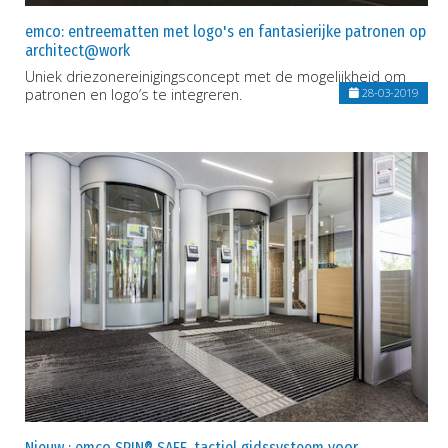
emco: entreematten met logo's en fantasierijke patronen op
architect@work
Uniek driezonereinigingsconcept met de mogelijkheid om
patronen en logo’s te integreren.
28-03-2019
Nieuw : emco SPIN® SAFE, tactiel gidssysteem voor