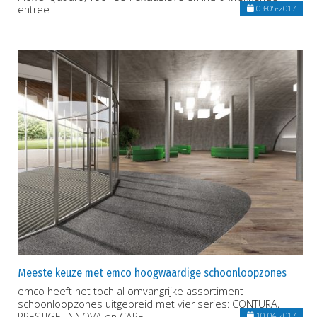
entree
03-05-2017
Meeste keuze met emco hoogwaardige schoonloopzones
emco heeft het toch al omvangrijke assortiment
schoonloopzones uitgebreid met vier series: CONTURA,
PRESTIGE, INNOVA en CARE.
10-04-2017