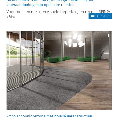
vloeraanduidingen in openbare ruimtes
Voor mensen met een visuele beperking: entreemat SPIN®
SAFE
03-07-2018
Emco schoonloopzone met bouclé garenstructuur