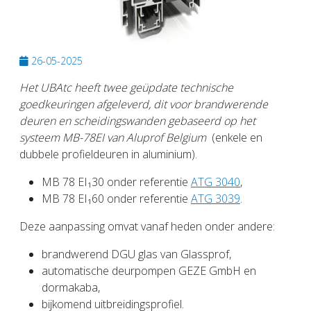
26-05-2025
Het UBAtc heeft twee geüpdate technische
goedkeuringen afgeleverd, dit voor brandwerende
deuren en scheidingswanden gebaseerd op het
systeem MB-78EI van Aluprof
Belgium
(enkele en
dubbele profieldeuren in aluminium).
MB 78 EI₁30 onder referentie
ATG 3040
,
MB 78 EI₁60 onder referentie
ATG 3039
.
Deze aanpassing omvat vanaf heden onder andere:
brandwerend DGU glas van Glassprof,
automatische deurpompen GEZE GmbH en
dormakaba,
bijkomend uitbreidingsprofiel.