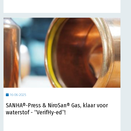
16-06-2025
SANHA®-Press & NiroSan® Gas, klaar voor
waterstof - “VerifHy-ed”!