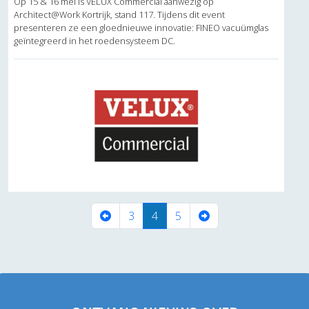
Op 15 & 16 mei is VELUX Commercial aanwezig op
Architect@Work Kortrijk, stand 117. Tijdens dit event
presenteren ze een gloednieuwe innovatie: FINEO vacuümglas
geïntegreerd in het roedensysteem DC.
(current)
3
4
5