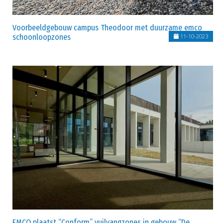
Voorbeeldgebouw campus Theodoor met duurzame emco
schoonloopzones
11-10-2023
EMCO plaatst “Conform” vuilvangzones in gebouw “De