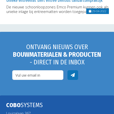
Unieke entreemat siert entree Dentius tandartsenpraktijk
De nieuwe schoonloopzones Emco Premium kunnen ook als
unieke inlage bij entreematten worden toegepast
29-04-2022
ONTVANG NIEUWS OVER
BOUWMATERIALEN & PRODUCTEN
- DIRECT IN DE INBOX
COBO
SYSTEMS
Louizalaan 367