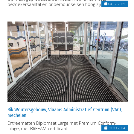
bezoekersaantal en onderhoudseisen hoog zijn
04-12-2025
Rik Woutersgebouw, Vlaams Administratief Centrum (VAC),
Mechelen
Entreematten Diplomaat Large met Premium Conform-
inlage, met BREEAM-certificaat
30-09-2024