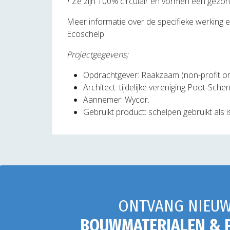
• Ze zijn 100% circulair en vormen een gezon
Meer informatie over de specifieke werking en
Ecoschelp.
Projectgegevens;
Opdrachtgever: Raakzaam (non-profit orga
Architect: tijdelijke vereniging Poot-Sche
Aannemer: Wycor.
Gebruikt product: schelpen gebruikt als i
ONTVANG NIEUW
BOUWMATERIALEN & 