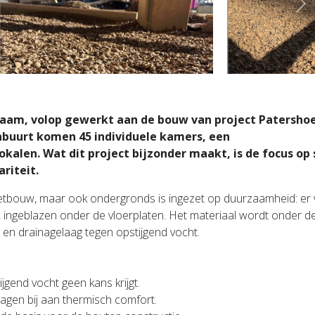
Ne
kzaam, volop gewerkt aan de bouw van project Patersho
nbuurt komen 45 individuele kamers, een
alen. Wat dit project bijzonder maakt, is de focus op 
riteit.
etbouw, maar ook ondergronds is ingezet op duurzaamheid: er
, ingeblazen onder de vloerplaten. Het materiaal wordt onder d
e- en drainagelaag tegen opstijgend vocht.
jgend vocht geen kans krijgt.
ragen bij aan thermisch comfort.