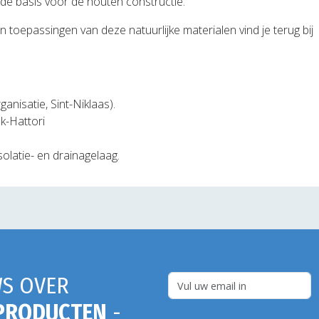
de basis voor de houten constructie.
 toepassingen van deze natuurlijke materialen vind je terug bij
nisatie, Sint-Niklaas).
nk-Hattori
solatie- en drainagelaag.
S OVER
PRODUCTEN
-