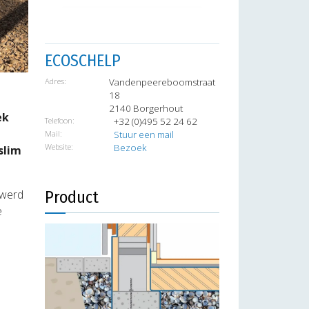
xt
ECOSCHELP
Adres:
Vandenpeereboomstraat
18
2140 Borgerhout
ek
Telefoon:
+32 (0)495 52 24 62
Mail:
Stuur een mail
Website:
Bezoek
slim
 werd
Product
e