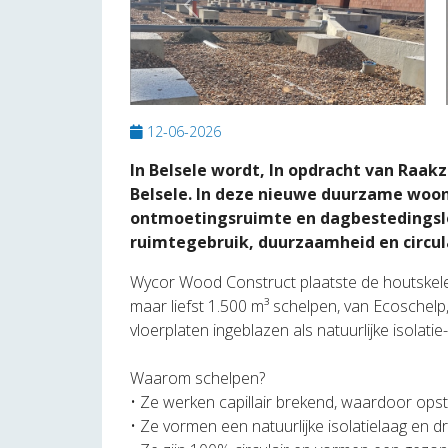
Previous
12-06-2026
In Belsele wordt, In opdracht van Raa
Belsele. In deze nieuwe duurzame woo
ontmoetingsruimte en dagbestedingslok
ruimtegebruik, duurzaamheid en circula
Wycor Wood Construct plaatste de houtskel
maar liefst 1.500 m³ schelpen, van Ecoschelp
vloerplaten ingeblazen als natuurlijke isolati
Waarom schelpen?
• Ze werken capillair brekend, waardoor opsti
• Ze vormen een natuurlijke isolatielaag en d