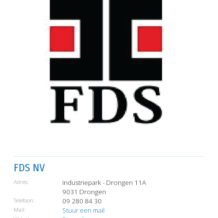
FDS NV
Adres:
Industriepark - Drongen 11A
9031 Drongen
Telefoon:
09 280 84 30
Mail:
Stuur een mail