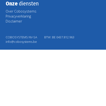
Onze
diensten
Over Cobosystems
Privacyverklaring
Disclaimer
COBOSYSTEMS NV-SA
BTW: BE 0437.812.963
info@cobosystems.be