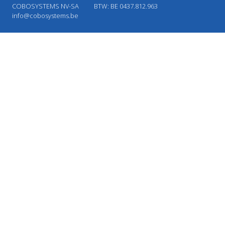
COBOSYSTEMS NV-SA
BTW: BE 0437.812.963
info@cobosystems.be