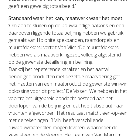
geeft een geweldig totaalbeeld.’
Standaard waar het kan, maatwerk waar het moet
‘Om aan te sluiten op de bouwkundige balkons en een
daarboven liggende totaalbelijning hebben we gebruik
gemaakt van Holonite spekbanden, raamdorpels en
muurafdekkers,’ vertelt Van Vliet. ‘De muurafdekkers
hebben we als maatwerk ingezet, volledig afgestemd
op de gewenste detaillering en belijning.
Dankzij het repeterende karakter en het aantal
benodigde producten met dezelfde maatvoering gaf
het inzetten van een maatproduct de gewenste win-win
oplossing voor dit project.’ De Visser: ‘We hebben in het
voortraject uitgebreid aandacht besteed aan het
doorlopen van de belijning en dat heeft absoluut haar
vruchten afgeworpen. Het resultaat matcht een-op-een
met de tekeningen. BMN heeft verschillende
ruwbouwmaterialen mogen leveren, waaronder de
gevelsteen en de vloeren. Het team van Van Marrum