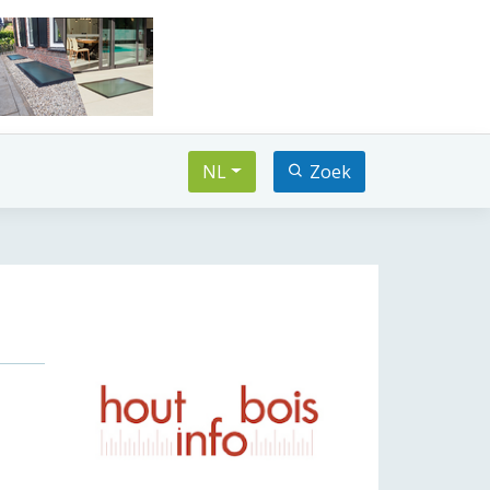
NL
Zoek