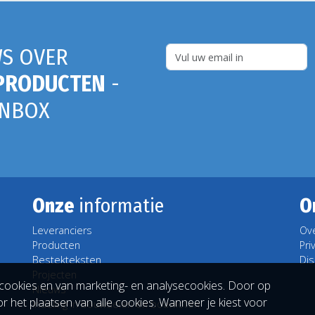
S OVER
PRODUCTEN
-
INBOX
Onze
informatie
O
Leveranciers
Ov
Producten
Pri
Bestekteksten
Dis
Projecten
cookies en van marketing- en analysecookies. Door op
Nieuws
r het plaatsen van alle cookies. Wanneer je kiest voor
Indeling in bouwdelen en bouwloten