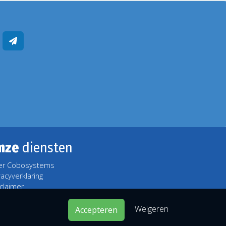
nze
diensten
er Cobosystems
vacyverklaring
claimer
Weigeren
Accepteren