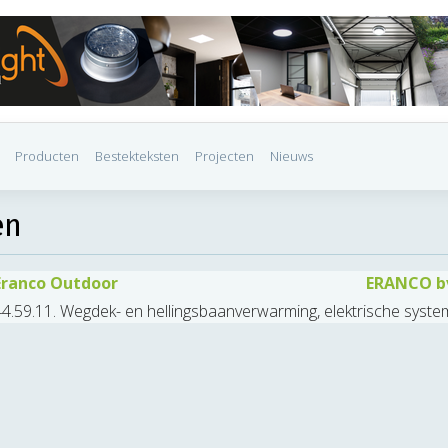
Producten
Bestekteksten
Projecten
Nieuws
en
Eranco Outdoor
ERANCO b
4.59.11. Wegdek- en hellingsbaanverwarming, elektrische syste