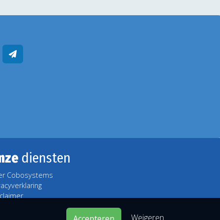
nze
diensten
er Cobosystems
vacyverklaring
claimer
Weigeren
Accepteren