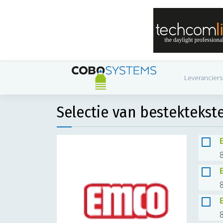
Leveranciers
Selectie van bestektekst
8
8
8