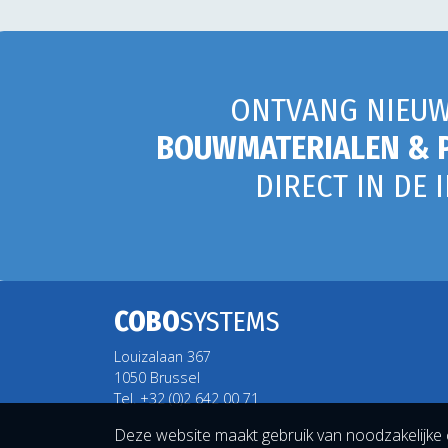
ONTVANG NIEUW
BOUWMATERIALEN & 
DIRECT IN DE 
COBO
SYSTEMS
Louizalaan 367
1050 Brussel
Tel. +32 (0)2 642 00 71
Deze website maakt gebruik van noodzakelijke 