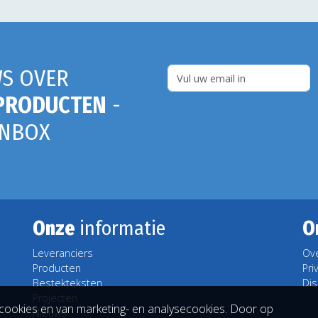
S OVER
PRODUCTEN
-
INBOX
Onze
informatie
O
Leveranciers
Ov
Producten
Pri
Bestekteksten
Dis
Projecten
cookies en van marketing- en analysecookies. Door op
Nieuws