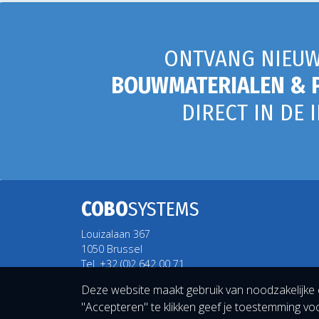
ONTVANG NIEUW
BOUWMATERIALEN & 
DIRECT IN DE 
COBO
SYSTEMS
Louizalaan 367
1050 Brussel
Tel. +32 (0)2 642 00 71
Deze website maakt gebruik van noodzakelijke 
"Accepteren" te klikken geef je toestemming voo