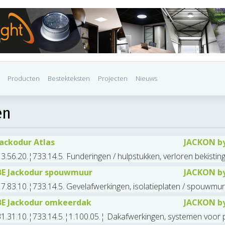
Producten
Bestekteksten
Projecten
Nieuws
en
Jackodur Atlas
JACKON b
3.56.20.¦733.14.5. Funderingen / hulpstukken, verloren bekistinge
BE Jackodur spouwmuur
JACKON b
7.83.10.¦733.14.5. Gevelafwerkingen, isolatieplaten / spouwmure
BE Jackodur omkeerdak
JACKON b
1.31.10.¦733.14.5.¦1.100.05.¦ Dakafwerkingen, systemen voor pla