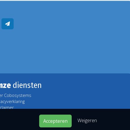
nze
diensten
er Cobosystems
vacyverklaring
claimer
Weigeren
Accepteren