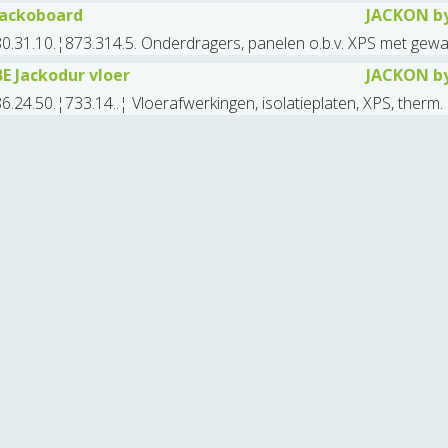
Jackoboard
JACKON b
0.31.10.¦873.314.5. Onderdragers, panelen o.b.v. XPS met gewa
BE Jackodur vloer
JACKON b
6.24.50.¦733.14..¦ Vloerafwerkingen, isolatieplaten, XPS, therm. 