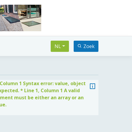
NL
Zoek
, Column 1 Syntax error: value, object
xpected. * Line 1, Column 1 A valid
ment must be either an array or an
ue.