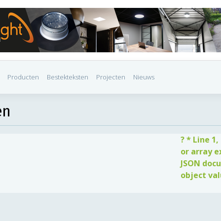
Producten
Bestekteksten
Projecten
Nieuws
en
? * Line 1
or array e
JSON docu
object val