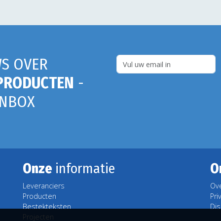
S OVER
PRODUCTEN
-
INBOX
Onze
informatie
O
Leveranciers
Ov
Producten
Pri
Bestekteksten
Dis
Projecten