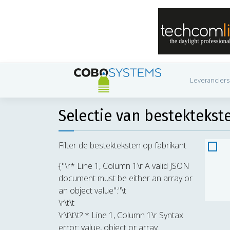
Leveranciers
Selectie van bestektekst
Filter de bestekteksten op fabrikant
{"\r* Line 1, Column 1\r A valid JSON
document must be either an array or
an object value":"\t
\r\t\t
\r\t\t\t? * Line 1, Column 1\r Syntax
error: value, object or array