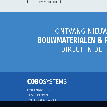
beschreven product.
ONTVANG NIEUW
BOUWMATERIALEN & 
DIRECT IN DE 
COBO
SYSTEMS
Louizalaan 367
1050 Brussel
Tel. +32 (0)2 642 00 71