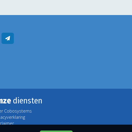
nze
diensten
er Cobosystems
vacyverklaring
claimer