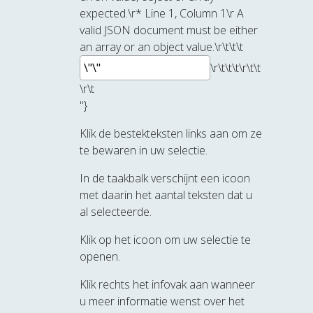
expected.\r* Line 1, Column 1\r A
valid JSON document must be either
an array or an object value.\r\t\t\t
\r\t\t\t
\r\t\t
\r\t
"}
Klik de bestekteksten links aan om ze
te bewaren in uw selectie.
In de taakbalk verschijnt een icoon
met daarin het aantal teksten dat u
al selecteerde.
Klik op het icoon om uw selectie te
openen.
Klik rechts het infovak aan wanneer
u meer informatie wenst over het