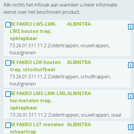
Klik rechts het infovak aan wanneer u meer informatie
wenst over het beschreven product.
BE FAKRO LWS-LWK-
ALBINTRA
LWZ houten trap,
opklapbaar
73.26.01.511.11.2 Zoldertrappen, vouwtrappen,
hout/grenen
BE FAKRO LDK houten
ALBINTRA
trap, uitschuifbaar
73.26.01.511.11.2 Zoldertrappen, schuiftrappen,
hout/grenen
BE FAKRO LMS-LMK-LML
ALBINTRA
lux metalen trap,
opklapbaar
73.26.01.511.11.2 Zoldertrappen, vouwtrappen, staal
BE FAKRO LST metalen
ALBINTRA
schaartrap