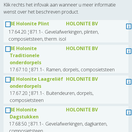
Klik rechts het infovak aan wanneer u meer informatie
wenst over het beschreven product.
BE Holonite Plint
HOLONITE BV
17.64.20.¦871.1-. Gevelafwerkingen, plinten,
composietsteen, therm. isol
BE Holonite
HOLONITE BV
Traditionele
onderdorpels
17.67.10.¦871.1-. Ramen, dorpels, composietsteen
BE Holonite Laagreliëf
HOLONITE BV
onderdorpels
17.67.20.¦871.1-. Buitendeuren, dorpels,
composietsteen
BE Holonite
HOLONITE BV
Dagstukken
17.68.50.¦871.1-. Gevelafwerkingen, dagkanten,
composietsteen