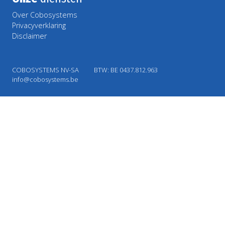
Over Cobosystems
Privacyverklaring
Disclaimer
COBOSYSTEMS NV-SA
BTW: BE 0437.812.963
info@cobosystems.be