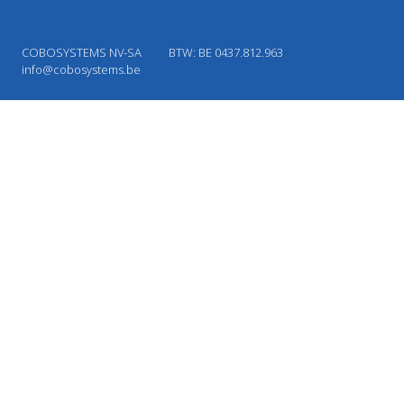
COBOSYSTEMS NV-SA
BTW: BE 0437.812.963
info@cobosystems.be