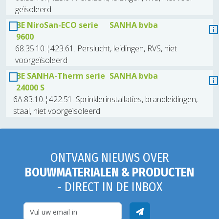
geïsoleerd
BE NiroSan-ECO serie
SANHA bvba
9600
68.35.10.¦423.61. Perslucht, leidingen, RVS, niet
voorgeïsoleerd
BE SANHA-Therm serie
SANHA bvba
24000 S
6A.83.10.¦422.51. Sprinklerinstallaties, brandleidingen,
staal, niet voorgeïsoleerd
ONTVANG NIEUWS OVER
BOUWMATERIALEN & PRODUCTEN
- DIRECT IN DE INBOX