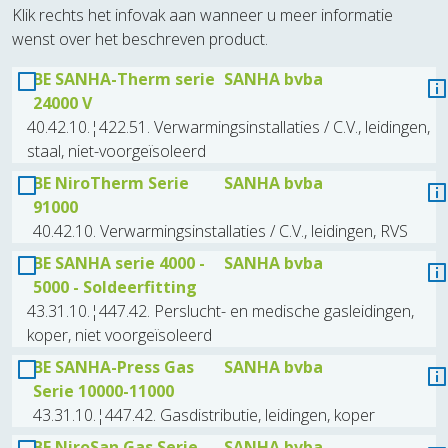
Klik rechts het infovak aan wanneer u meer informatie
wenst over het beschreven product.
BE SANHA-Therm serie
SANHA bvba
24000 V
40.42.10.¦422.51. Verwarmingsinstallaties / C.V., leidingen,
staal, niet-voorgeïsoleerd
BE NiroTherm Serie
SANHA bvba
91000
40.42.10. Verwarmingsinstallaties / C.V., leidingen, RVS
BE SANHA serie 4000 -
SANHA bvba
5000 - Soldeerfitting
43.31.10.¦447.42. Perslucht- en medische gasleidingen,
koper, niet voorgeïsoleerd
BE SANHA-Press Gas
SANHA bvba
Serie 10000-11000
43.31.10.¦447.42. Gasdistributie, leidingen, koper
BE NiroSan Gas Serie
SANHA bvba