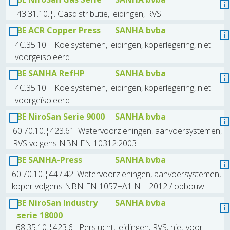
43.31.10.¦. Gasdistributie, leidingen, RVS
BE ACR Copper Press
SANHA bvba
4C.35.10.¦ Koelsystemen, leidingen, koperlegering, niet
voorgeïsoleerd
BE SANHA RefHP
SANHA bvba
4C.35.10.¦ Koelsystemen, leidingen, koperlegering, niet
voorgeïsoleerd
BE NiroSan Serie 9000
SANHA bvba
60.70.10.¦423.61. Watervoorzieningen, aanvoersystemen,
RVS volgens NBN EN 10312:2003
BE SANHA-Press
SANHA bvba
60.70.10.¦447.42. Watervoorzieningen, aanvoersystemen,
koper volgens NBN EN 1057+A1 NL :2012 / opbouw
BE NiroSan Industry
SANHA bvba
serie 18000
68.35.10.¦423.6-. Perslucht, leidingen, RVS, niet voor-