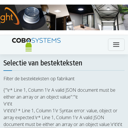
Selectie van bestekteksten
Filter de bestekteksten op fabrikant
{"\r* Line 1, Column 1\r A valid JSON document must be
either an array or an object value":"\t
\r\t\t
\r\t\t\t? * Line 1, Column 1\r Syntax error: value, object or
array expected.\r* Line 1, Column 1\r A valid JSON
document must be either an array or an object value.\r\t\t\t