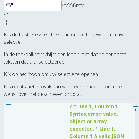
\r\t\t\t
\r\t\t
\r\t
"}
Klik de bestekteksten links aan om ze te bewaren in uw
selectie.
In de taakbalk verschijnt een icoon met daarin het aantal
teksten dat u al selecteerde.
Klik op het icoon om uw selectie te openen.
Klik rechts het infovak aan wanneer u meer informatie
wenst over het beschreven product.
? * Line 1, Column 1
Syntax error: value,
object or array
expected. * Line 1,
Column 1 A valid JSON