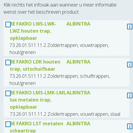
Klik rechts het infovak aan wanneer u meer informatie
wenst over het beschreven product.
BE FAKRO LWS-LWK-
ALBINTRA
LWZ houten trap,
opklapbaar
73.26.01.511.11.2 Zoldertrappen, vouwtrappen,
hout/grenen
BE FAKRO LDK houten
ALBINTRA
trap, uitschuifbaar
73.26.01.511.11.2 Zoldertrappen, schuiftrappen,
hout/grenen
BE FAKRO LMS-LMK-LML
ALBINTRA
lux metalen trap,
opklapbaar
73.26.01.511.11.2 Zoldertrappen, vouwtrappen, staal
BE FAKRO LST metalen
ALBINTRA
schaartrap