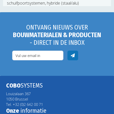
schuifpoortsystemen, hybride (staal/alu)
ONTVANG NIEUWS OVER
BOUWMATERIALEN & PRODUCTEN
- DIRECT IN DE INBOX
COBO
SYSTEMS
Louizalaan 367
1050 Brussel
Tel. +32 (0)2 642 00 71
Onze
informatie