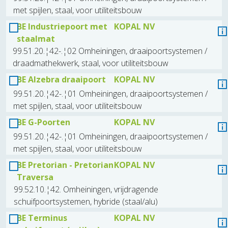
met spijlen, staal, voor utiliteitsbouw
BE Industriepoort met
KOPAL NV
staalmat
99.51.20.¦42-.¦02 Omheiningen, draaipoortsystemen /
draadmathekwerk, staal, voor utiliteitsbouw
BE Alzebra draaipoort
KOPAL NV
99.51.20.¦42-.¦01 Omheiningen, draaipoortsystemen /
met spijlen, staal, voor utiliteitsbouw
BE G-Poorten
KOPAL NV
99.51.20.¦42-.¦01 Omheiningen, draaipoortsystemen /
met spijlen, staal, voor utiliteitsbouw
BE Pretorian - Pretorian
KOPAL NV
Traversa
99.52.10.¦42. Omheiningen, vrijdragende
schuifpoortsystemen, hybride (staal/alu)
BE Terminus
KOPAL NV