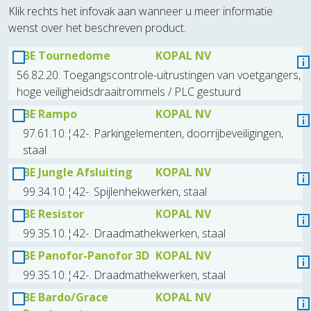
Klik rechts het infovak aan wanneer u meer informatie
wenst over het beschreven product.
BE Tournedome
KOPAL NV
56.82.20. Toegangscontrole-uitrustingen van voetgangers,
hoge veiligheidsdraaitrommels / PLC gestuurd
BE Rampo
KOPAL NV
97.61.10.¦42-. Parkingelementen, doorrijbeveiligingen,
staal
BE Jungle Afsluiting
KOPAL NV
99.34.10.¦42-. Spijlenhekwerken, staal
BE Resistor
KOPAL NV
99.35.10.¦42-. Draadmathekwerken, staal
BE Panofor-Panofor 3D
KOPAL NV
99.35.10.¦42-. Draadmathekwerken, staal
BE Bardo/Grace
KOPAL NV