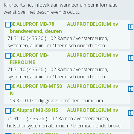
Klik rechts het infovak aan wanneer u meer informatie
wenst over het beschreven product.
BE ALUPROF MB-78
ALUPROF BELGIUM nv
brandwerend, deuren
71.31.10.¦435.26.¦.¦02 Ramen / vensterdeuren,
systemen, aluminium / thermisch onderbroken
BE ALUPROF MB-
ALUPROF BELGIUM nv
FERROLINE
71.31.10.¦435.26.¦.¦02 Ramen / vensterdeuren,
systemen, aluminium / thermisch onderbroken
BE ALUPROF MB-MT50
ALUPROF BELGIUM nv
N
19.32.10. Gordijngevels, profielen, aluminium
BE Aluprof MB-59 HS
ALUPROF BELGIUM nv
71.31.11.¦ 435.26.¦.¦02 Ramen / vensterdeuren,
hefschuifsystemen aluminium / thermisch onderbroken