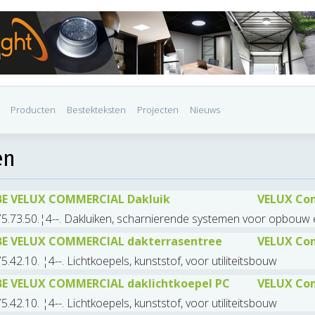
Producten
Bestekteksten
Projecten
Nieuws
en
BE VELUX COMMERCIAL Dakluik
VELUX Com
5.73.50.¦4--. Dakluiken, scharnierende systemen voor opbouw e
BE VELUX COMMERCIAL dakterrasentree
VELUX Com
5.42.10. ¦4--. Lichtkoepels, kunststof, voor utiliteitsbouw
BE VELUX COMMERCIAL daklichtkoepel PC
VELUX Com
5.42.10. ¦4--. Lichtkoepels, kunststof, voor utiliteitsbouw