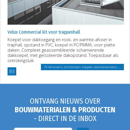
Velux Commercial kit voor trappenhall
Koepel voor daktoegang en rook- en warmte-afvoer in
traphall, opstand in PVC, koepel in PC/PMMA, voor platte
daken. Compleet geassembleerde scharnierende
dakkoepel, met geïsoleerde dakopstand. Toepasbaar als
ontrokingsluik.
75 Veranda's, lichtstraten, koepels, dakvlakvensters, ...
BE
ONTVANG NIEUWS OVER
BOUWMATERIALEN & PRODUCTEN
- DIRECT IN DE INBOX