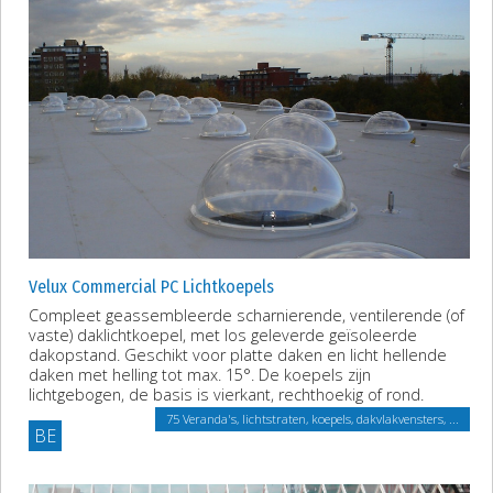
Velux Commercial PC Lichtkoepels
Compleet geassembleerde scharnierende, ventilerende (of
vaste) daklichtkoepel, met los geleverde geïsoleerde
dakopstand. Geschikt voor platte daken en licht hellende
daken met helling tot max. 15°. De koepels zijn
lichtgebogen, de basis is vierkant, rechthoekig of rond.
75 Veranda's, lichtstraten, koepels, dakvlakvensters, ...
BE