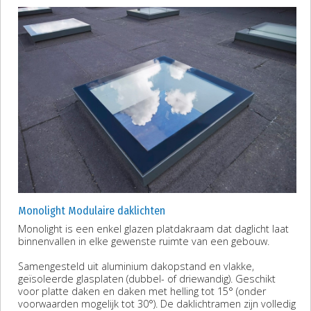
Monolight Modulaire daklichten
Monolight is een enkel glazen platdakraam dat daglicht laat
binnenvallen in elke gewenste ruimte van een gebouw.
Samengesteld uit aluminium dakopstand en vlakke,
geïsoleerde glasplaten (dubbel- of driewandig). Geschikt
voor platte daken en daken met helling tot 15° (onder
voorwaarden mogelijk tot 30°). De daklichtramen zijn volledig