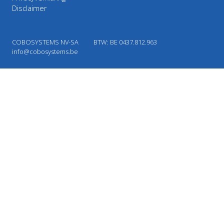
Disclaimer
COBOSYSTEMS NV-SA
BTW: BE 0437.812.963
info@cobosystems.be