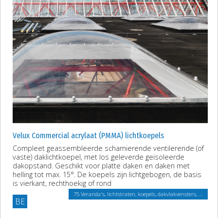
Velux Commercial acrylaat (PMMA) lichtkoepels
Compleet geassembleerde scharnierende ventilerende (of
vaste) daklichtkoepel, met los geleverde geïsoleerde
dakopstand. Geschikt voor platte daken en daken met
helling tot max. 15°. De koepels zijn lichtgebogen, de basis
is vierkant, rechthoekig of rond
75 Veranda's, lichtstraten, koepels, dakvlakvensters, ...
BE