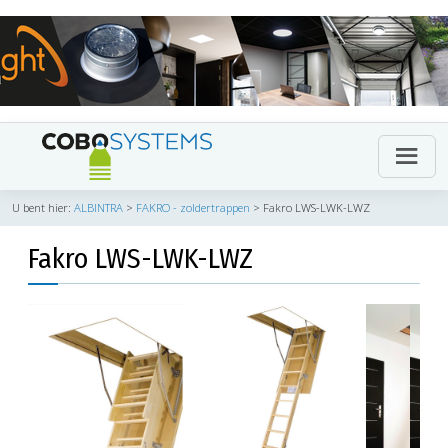
U bent hier:
ALBINTRA
>
FAKRO - zoldertrappen
>
Fakro LWS-LWK-LWZ
Fakro LWS-LWK-LWZ
Previous
Next