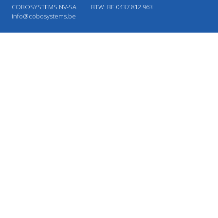
COBOSYSTEMS NV-SA
BTW: BE 0437.812.963
info@cobosystems.be