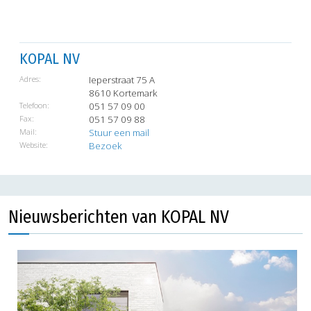
KOPAL NV
Adres:
Ieperstraat 75 A
8610 Kortemark
Telefoon:
051 57 09 00
Fax:
051 57 09 88
Mail:
Stuur een mail
Website:
Bezoek
Nieuwsberichten van KOPAL NV