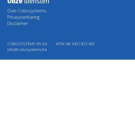
Onze
diensten
Over Cobosystems
Privacyverklaring
Disclaimer
COBOSYSTEMS NV-SA
BTW: BE 0437.812.963
info@cobosystems.be